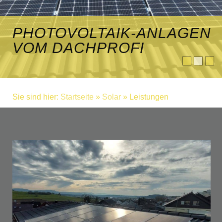
PHOTOVOLTAIK-ANLAGEN
VOM DACHPROFI
Sie sind hier:
Startseite
»
Solar
» Leistungen